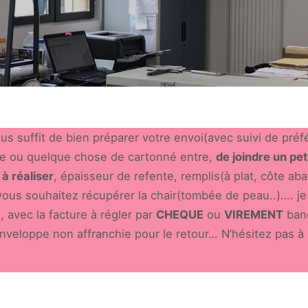
 vous suffit de bien préparer votre envoi(avec suivi de préf
ulle ou quelque chose de cartonné entre,
de joindre un pe
 à réaliser
, épaisseur de refente, remplis(à plat, côte aba
 vous souhaitez récupérer la chair(tombée de peau..)…. je 
, avec la facture à régler par
CHEQUE
ou
VIREMENT
ban
nveloppe non affranchie pour le retour… N’hésitez pas à